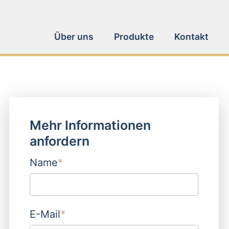
Navigation
Über uns
Produkte
Kontakt
überspringen
Mehr Informationen
anfordern
Pflichtfeld
Name
*
Pflichtfeld
E-Mail
*